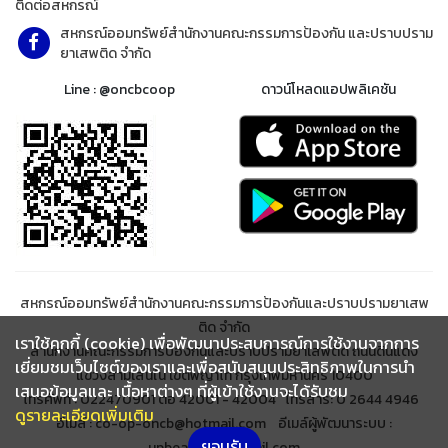
ติดต่อสหกรณ์
สหกรณ์ออมทรัพย์สำนักงานคณะกรรมการป้องกัน และปราบปราม
ยาเสพติด จำกัด
Line : @oncbcoop
ดาวน์โหลดแอปพลิเคชัน
สหกรณ์ออมทรัพย์สำนักงานคณะกรรมการป้องกันและปราบปรามยาเสพ
ติด จำกัด
เราใช้คุกกี้ (cookie) เพื่อพัฒนาประสบการณ์การใช้งานจากการ
สำนักงานคณะกรรมการป้องกันและปราบปรามยาเสพติด ถนนดินแดง
เยี่ยมชมเว็บไซต์ของเราและเพื่อสนับสนุนประสิทธิภาพในการนำ
แขวงสามเสนใน เขตพญาไท กรุงเทพมหานคร 10400
เสนอข้อมูลและ เนื้อหาต่างๆ ที่ผู้เข้าใช้งานจะได้รับชม
โทรศัพท์ : 022470901 ต่อ 42001 - 42004 โทรสาร: 0 2644 4946
ดูรายละเอียดเพิ่มเติม
อีเมล์ : co-op-oncb@hotmail.com อีเมล์ผู้พัฒนาระบบ :
ยอมรับ
upbeanclub@gmail.com