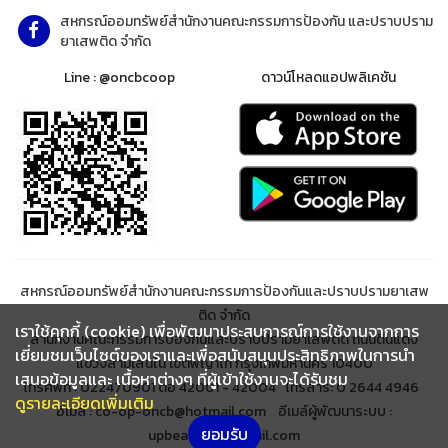
สหกรณ์ออมทรัพย์สำนักงานคณะกรรมการป้องกัน และปราบปราม
ยาเสพติด จำกัด
Line : @oncbcoop
ดาวน์โหลดแอปพลิเคชัน
สหกรณ์ออมทรัพย์สำนักงานคณะกรรมการป้องกันและปราบปรามยาเสพ
ติด จำกัด
เราใช้คุกกี้ (cookie) เพื่อพัฒนาประสบการณ์การใช้งานจากการ
สำนักงานคณะกรรมการป้องกันและปราบปรามยาเสพติด ถนนดินแดง
เยี่ยมชมเว็บไซต์ของเราและเพื่อสนับสนุนประสิทธิภาพในการนำ
แขวงสามเสนใน เขตพญาไท กรุงเทพมหานคร 10400
เสนอข้อมูลและ เนื้อหาต่างๆ ที่ผู้เข้าใช้งานจะได้รับชม
โทรศัพท์ : 022470901 ต่อ 42001 - 42004 โทรสาร: 0 2644 4946
ดูรายละเอียดเพิ่มเติม
อีเมล์ : co-op-oncb@hotmail.com อีเมล์ผู้พัฒนาระบบ :
ยอมรับ
upbeanclub@gmail.com