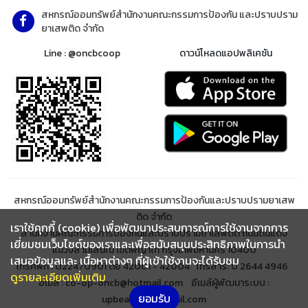
สหกรณ์ออมทรัพย์สำนักงานคณะกรรมการป้องกัน และปราบปราม
ยาเสพติด จำกัด
Line : @oncbcoop
ดาวน์โหลดแอปพลิเคชัน
สหกรณ์ออมทรัพย์สำนักงานคณะกรรมการป้องกันและปราบปรามยาเสพ
ติด จำกัด
เราใช้คุกกี้ (cookie) เพื่อพัฒนาประสบการณ์การใช้งานจากการ
สำนักงานคณะกรรมการป้องกันและปราบปรามยาเสพติด ถนนดินแดง
เยี่ยมชมเว็บไซต์ของเราและเพื่อสนับสนุนประสิทธิภาพในการนำ
แขวงสามเสนใน เขตพญาไท กรุงเทพมหานคร 10400
เสนอข้อมูลและ เนื้อหาต่างๆ ที่ผู้เข้าใช้งานจะได้รับชม
โทรศัพท์ : 022470901 ต่อ 42001 - 42004 โทรสาร: 0 2644 4946
ดูรายละเอียดเพิ่มเติม
อีเมล์ : co-op-oncb@hotmail.com อีเมล์ผู้พัฒนาระบบ :
ยอมรับ
upbeanclub@gmail.com