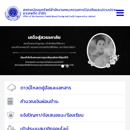
สหกรณ์ออมทรัพย์สำนักงานคณะกรรมการป้องกันและปราบปราม
ยาเสพติด จำกัด
Office of the Narcotics Control Board Saving And Credit Cooperative, Limited
ดาวน์โหลดคู่มือและเอกสาร
คำนวณเงินผ่อนชำระ
แจ้งปัญหา/ข้อเสนอแนะ/ร้องเรียน
เข้าสู่ระบบสมาชิกออนไลน์