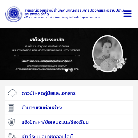
สหกรณ์ออมทรัพย์สำนักงานคณะกรรมการป้องกันและปราบปราม
ยาเสพติด จำกัด
Office of the Narcotics Control Board Saving And Credit Cooperative, Limited
ดาวน์โหลดคู่มือและเอกสาร
คำนวณเงินผ่อนชำระ
แจ้งปัญหา/ข้อเสนอแนะ/ร้องเรียน
เข้าสู่ระบบสมาชิกออนไลน์