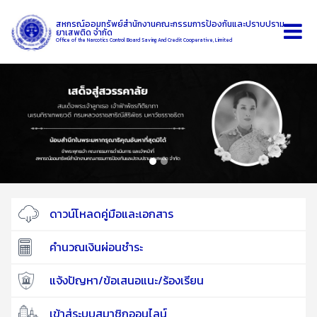
สหกรณ์ออมทรัพย์สำนักงานคณะกรรมการป้องกันและปราบปราม
ยาเสพติด จำกัด
Office of the Narcotics Control Board Saving And Credit Cooperative, Limited
ดาวน์โหลดคู่มือและเอกสาร
คำนวณเงินผ่อนชำระ
แจ้งปัญหา/ข้อเสนอแนะ/ร้องเรียน
เข้าสู่ระบบสมาชิกออนไลน์