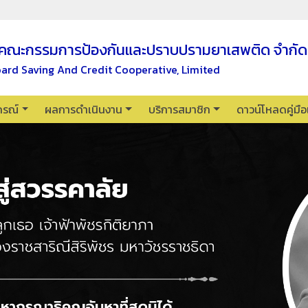
คณะกรรมการป้องกันและปราบปรามยาเสพติด จำกัด
oard Saving And Credit Cooperative, Limited
กรณ์
ผลการดำเนินงาน
บริการสมาชิก
ดาวน์โหลดคู่มื