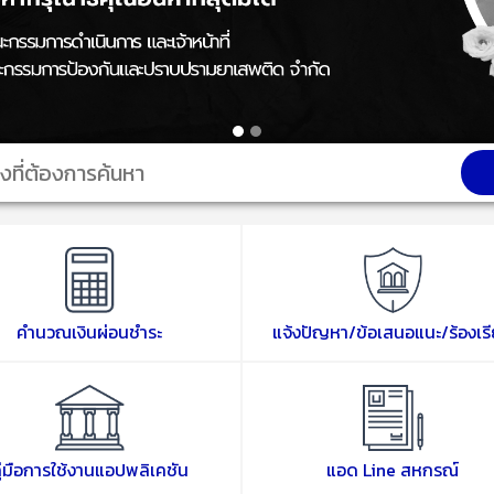
คำนวณเงินผ่อนชำระ
แจ้งปัญหา/ข้อเสนอแนะ/ร้องเร
ู่มือการใช้งานแอปพลิเคชัน
แอด Line สหกรณ์